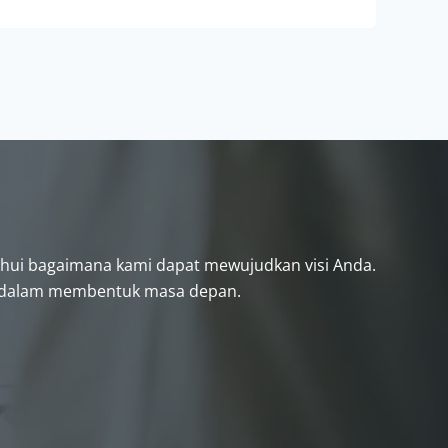
hui bagaimana kami dapat mewujudkan visi Anda.
 dalam membentuk masa depan.