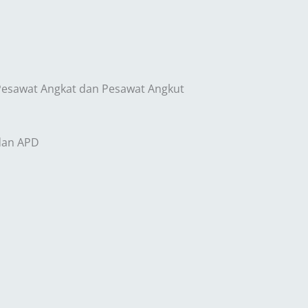
Pesawat Angkat dan Pesawat Angkut
 dan APD