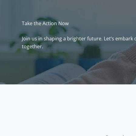
Take the Action Now
Join us in shaping a brighter future. Let’s embark 
together.