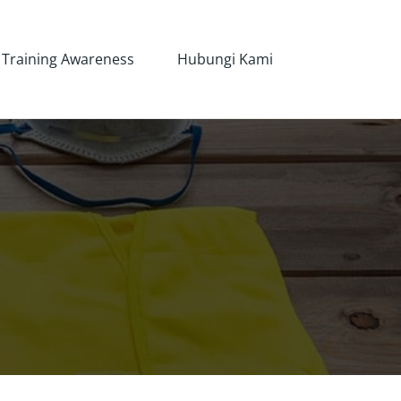
Training Awareness
Hubungi Kami