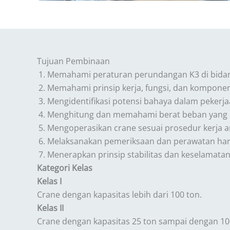
Tujuan Pembinaan
Memahami peraturan perundangan K3 di bidan
Memahami prinsip kerja, fungsi, dan komponen
Mengidentifikasi potensi bahaya dalam pekerj
Menghitung dan memahami berat beban yang a
Mengoperasikan crane sesuai prosedur kerja 
Melaksanakan pemeriksaan dan perawatan hari
Menerapkan prinsip stabilitas dan keselamatan 
Kategori Kelas
Kelas I
Crane dengan kapasitas lebih dari 100 ton.
Kelas II
Crane dengan kapasitas 25 ton sampai dengan 10