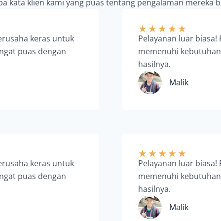
a kata klien kami yang puas tentang pengalaman mereka 
★
★
★
★
★
berusaha keras untuk
Pelayanan luar biasa!
ngat puas dengan
memenuhi kebutuhan 
hasilnya.
Malik
★
★
★
★
★
berusaha keras untuk
Pelayanan luar biasa!
ngat puas dengan
memenuhi kebutuhan 
hasilnya.
Malik