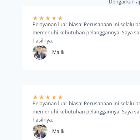
Dengarkan ap
★
★
★
★
★
Pelayanan luar biasa! Perusahaan ini selalu 
memenuhi kebutuhan pelanggannya. Saya sa
hasilnya.
Malik
★
★
★
★
★
Pelayanan luar biasa! Perusahaan ini selalu 
memenuhi kebutuhan pelanggannya. Saya sa
hasilnya.
Malik