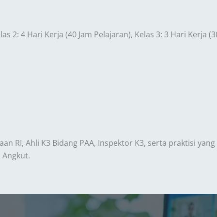
elas 2: 4 Hari Kerja (40 Jam Pelajaran), Kelas 3: 3 Hari Kerja (
aan RI, Ahli K3 Bidang PAA, Inspektor K3, serta praktisi y
 Angkut.