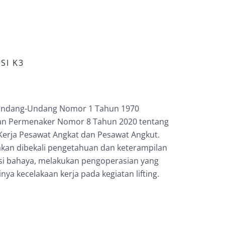
SI K3
 Undang-Undang Nomor 1 Tahun 1970
dan Permenaker Nomor 8 Tahun 2020 tentang
erja Pesawat Angkat dan Pesawat Angkut.
a akan dibekali pengetahuan dan keterampilan
nsi bahaya, melakukan pengoperasian yang
ya kecelakaan kerja pada kegiatan lifting.